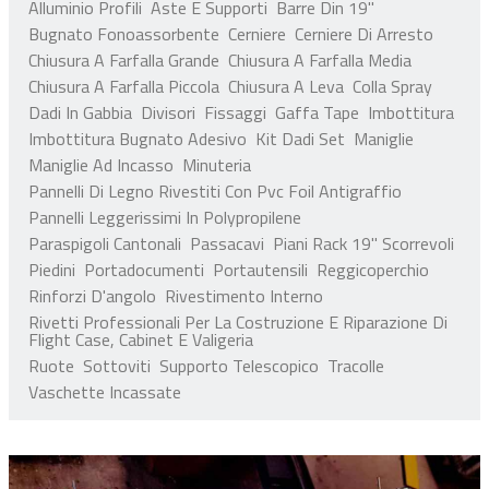
Alluminio Profili
Aste E Supporti
Barre Din 19''
Bugnato Fonoassorbente
Cerniere
Cerniere Di Arresto
SPEAKER HARDWARE & AUDIO
Chiusura A Farfalla Grande
Chiusura A Farfalla Media
Chiusura A Farfalla Piccola
FLIGHTCASE SU MISURA
Chiusura A Leva
Colla Spray
Dadi In Gabbia
Divisori
Fissaggi
Gaffa Tape
Imbottitura
RACK 19"
Imbottitura Bugnato Adesivo
Kit Dadi Set
Maniglie
Maniglie Ad Incasso
Minuteria
Pannelli Di Legno Rivestiti Con Pvc Foil Antigraffio
Pannelli Leggerissimi In Polypropilene
Paraspigoli Cantonali
Passacavi
Piani Rack 19'' Scorrevoli
Piedini
Portadocumenti
Portautensili
Reggicoperchio
Rinforzi D'angolo
Rivestimento Interno
Rivetti Professionali Per La Costruzione E Riparazione Di
Flight Case, Cabinet E Valigeria
Ruote
Sottoviti
Supporto Telescopico
Tracolle
Vaschette Incassate