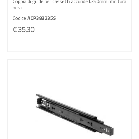
Coppia di guide per cassetti accuride l.350mm rifinitura
nera
Codice
ACP383235S
€ 35,30