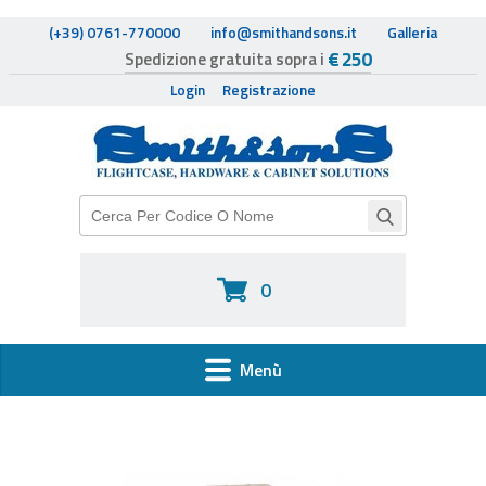
(+39) 0761-770000
info@smithandsons.it
Galleria
€ 250
Spedizione gratuita sopra i
Login
Registrazione
0
Menù
HOME
FLIGHTCASE HARDWARE