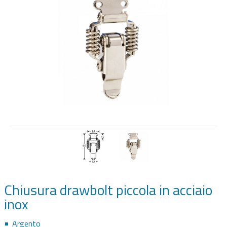
SPEAKER HARDWARE & AUDIO
FLIGHTCASE SU MISURA
RACK 19"
Chiusura drawbolt piccola in acciaio
inox
Argento