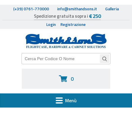
(+39) 0761-770000
info@smithandsons.it
Galleria
€ 250
Spedizione gratuita sopra i
Login
Registrazione
0
Menù
HOME
FLIGHTCASE HARDWARE