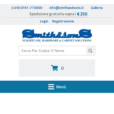
(+39) 0761-770000
info@smithandsons.it
Galleria
€ 250
Spedizione gratuita sopra i
Login
Registrazione
0
Menù
HOME
FLIGHTCASE HARDWARE