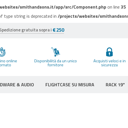
/websites/smithandsons.it/app/src/Component.php
on line
35
of type string is deprecated in
/projects/websites/smithandson
€ 250
Spedizione gratuita sopra i
no online
Disponibilità da un unico
Acquisti veloci e in
ornato
fornitore
sicurezza
RDWARE & AUDIO
FLIGHTCASE SU MISURA
RACK 19"