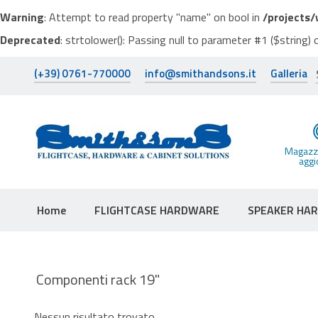
Warning
: Attempt to read property "name" on bool in
/projects
Deprecated
: strtolower(): Passing null to parameter #1 ($string) 
(+39) 0761-770000
info@smithandsons.it
Galleria
Magazzi
aggi
Home
FLIGHTCASE HARDWARE
SPEAKER HA
Componenti rack 19"
Nessun risultato trovato