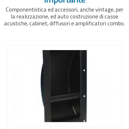
Componentistica ed accessori, anche vintage, per
SPEAKER HARDWARE & AUDIO
la realizzazione, ed auto costruzione di casse
acustiche, cabinet, diffusori e amplificatori combo.
FLIGHTCASE SU MISURA
RACK 19"