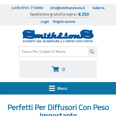
(+39) 0761-770000
info@smithandsons.it
Galleria
€ 250
Spedizione gratuita sopra i
Login
Registrazione
0
Menù
HOME
Perfetti Per Diffusori Con Peso
Importante
FLIGHTCASE HARDWARE